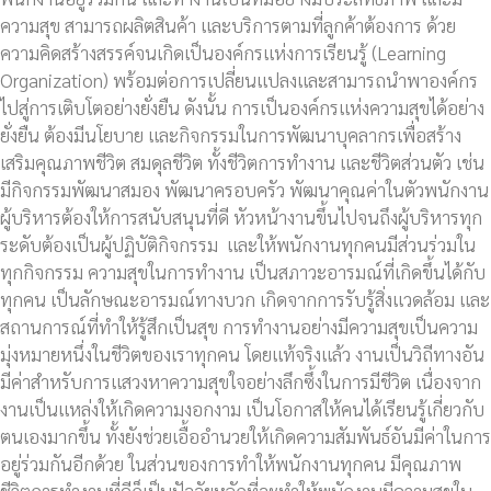
ความสุข สามารถผลิตสินค้า และบริการตามที่ลูกค้าต้องการ ด้วย
ความคิดสร้างสรรค์จนเกิดเป็นองค์กรแห่งการเรียนรู้ (Learning
Organization) พร้อมต่อการเปลี่ยนแปลงและสามารถนำพาองค์กร
ไปสู่การเติบโตอย่างยั่งยืน ดังนั้น การเป็นองค์กรแห่งความสุขได้อย่าง
ยั่งยืน ต้องมีนโยบาย และกิจกรรมในการพัฒนาบุคลากรเพื่อสร้าง
เสริมคุณภาพชีวิต สมดุลชีวิต ทั้งชีวิตการทำงาน และชีวิตส่วนตัว เช่น
มีกิจกรรมพัฒนาสมอง พัฒนาครอบครัว พัฒนาคุณค่าในตัวพนักงาน
ผู้บริหารต้องให้การสนับสนุนที่ดี หัวหน้างานขึ้นไปจนถึงผู้บริหารทุก
ระดับต้องเป็นผู้ปฏิบัติกิจกรรม และให้พนักงานทุกคนมีส่วนร่วมใน
ทุกกิจกรรม ความสุขในการทำงาน เป็นสภาวะอารมณ์ที่เกิดขึ้นได้กับ
ทุกคน เป็นลักษณะอารมณ์ทางบวก เกิดจากการรับรู้สิ่งแวดล้อม และ
สถานการณ์ที่ทำให้รู้สึกเป็นสุข การทำงานอย่างมีความสุขเป็นความ
มุ่งหมายหนึ่งในชีวิตของเราทุกคน โดยแท้จริงแล้ว งานเป็นวิถีทางอัน
มีค่าสำหรับการแสวงหาความสุขใจอย่างลึกซึ้งในการมีชีวิต เนื่องจาก
งานเป็นแหล่งให้เกิดความงอกงาม เป็นโอกาสให้คนได้เรียนรู้เกี่ยวกับ
ตนเองมากขึ้น ทั้งยังช่วยเอื้ออำนวยให้เกิดความสัมพันธ์อันมีค่าในการ
อยู่ร่วมกันอีกด้วย ในส่วนของการทำให้พนักงานทุกคน มีคุณภาพ
ชีวิตการทำงานที่ดีก็เป็นปัจจัยหลักที่จะทำให้พนักงานมีความสุขใน