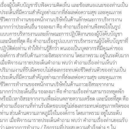
เรื่องผู้บังคับบัญชารับฟังความคิดเห็น และข้อเสนอแนะของท่านเป็น
ประเด็นที่มีความสำคัญอย่างมากที่ส่งผลต่อความสุข และคุณภาพ
ชีวิตการทำงานของพนักงานบริษัทในด้านลักษณะการบริหารงาน
มากกว่าประเด็นอื่น รองลงมา คือ คำถามเรื่องท่านพึงพอใจในรูป
แบบการบริหารงานและลักษณะการปฏิบัติงานของผู้บังคับบัญชา
และน้อยที่สุด คือ คำถามเรื่องรูปแบบการบริหารงานผู้บังคับบัญชาที่
ปฏิบัติต่อท่าน ทำให้ท่านรู้สึกว่า ตนเองเป็นบุคลากรที่มีคุณค่าของ
องค์การ สำหรับด้านภาวะอิสระจากงาน โดยภาพรวม อยู่ในระดับมาก
เมื่อพิจารณารายประเด็นคำถาม พบว่า คำถามเรื่องท่านเห็นว่า
ปริมาณงานที่รับผิดชอบไม่ส่งผลกระทบต่อชีวิตส่วนตัวของท่านเป็น
ประเด็นที่มีความสำคัญอย่างมากที่ส่งผลต่อความสุข และคุณภาพ
ชีวิตการทำงานของพนักงานบริษัทในด้านภาวะอิสระจากงาน
มากกว่าประเด็นอื่น รองลงมา คือ คำถามเรื่องท่านสามารถหยุดพัก
หรือมีเวลาอิสระจากงานเพื่อผ่อนคลายความเครียด และน้อยที่สุด คือ
คำถามเรื่องงานที่ท่านรับผิดชอบอยู่ไม่ส่งผลกระทบต่อสุขภาพจิตของ
ท่าน ส่วนด้านความภาคภูมิใจในองค์การ โดยภาพรวม อยู่ในระดับ
มาก เมื่อพิจารณารายประเด็นคำถาม พบว่า คำถามเรื่องท่านยอมรับ
ว่า ผลจากการทำงาน / กิจกรรมที่ประสบความสำเร็จต่าง ๆ ใน