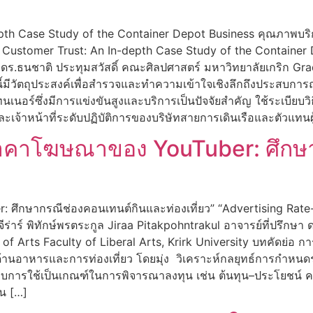
epth Case Study of the Container Depot Business คุณภาพบริ
nd Customer Trust: An In-depth Case Study of the Container 
นชาติ ประทุมสวัสดิ์ คณะศิลปศาสตร์ มหาวิทยาลัยเกริก Gradu
ัยนี้มีวัตถุประสงค์เพื่อสำรวจและทำความเข้าใจเชิงลึกถึงประสบกา
เนอร์ซึ่งมีการแข่งขันสูงและบริการเป็นปัจจัยสำคัญ ใช้ระเบียบว
การและเจ้าหน้าที่ระดับปฏิบัติการของบริษัทสายการเดินเรือและตัวแท
าคาโฆษณาของ YouTuber: ศึกษา
กษากรณีช่องคอนเทนต์กินและท่องเที่ยว” “Advertising Rate-
่าร์ พิทักษ์พรตระกูล Jiraa Pitakpohntrakul อาจารย์ที่ปรึกษา
 Arts Faculty of Liberal Arts, Krirk University บทคัดย่อ การว
นอาหารและการท่องเที่ยว โดยมุ่ง วิเคราะห์กลยุทธ์การกำหนดรา
ระกอบการใช้เป็นเกณฑ์ในการพิจารณาลงทุน เช่น ต้นทุน–ประโยชน์
น […]