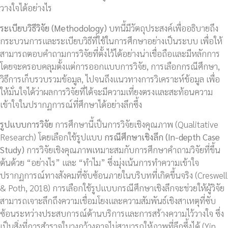
วางใจได้อย่างไร
ระเบียบวิธีวิจัย (
Methodology)
บทนี้มีวัตถุประสงค์เพื่ออธิบายถึง
กระบวนการและระเบียบวิธีที่ใช้ในการศึกษาอย่างเป็นระบบ เพื่อให้
สามารถตอบคำถามการวิจัยที่ตั้งไว้ได้อย่างน่าเชื่อถือและมีหลักการ
โดยจะครอบคลุมตั้งแต่การออกแบบการวิจัย, การเลือกกรณีศึกษา,
วิธีการเก็บรวบรวมข้อมูล, ไปจนถึงแนวทางการวิเคราะห์ข้อมูล เพื่อ
ให้มั่นใจได้ว่าผลการวิจัยที่ได้จะมีความเที่ยงตรงและสะท้อนความ
เข้าใจในปรากฏการณ์ที่ศึกษาได้อย่างลึกซึ้ง
รูปแบบการวิจัย
การศึกษานี้เป็นการวิจัยเชิงคุณภาพ (Qualitative
Research) โดยเลือกใช้รูปแบบ
กรณีศึกษาเชิงลึก (
In-depth Case
Study)
การวิจัยเชิงคุณภาพเหมาะสมกับการศึกษาคำถามวิจัยที่ขึ้น
ต้นด้วย “อย่างไร” และ “ทำไม” ซึ่งมุ่งเน้นการทำความเข้าใจ
ปรากฏการณ์ทางสังคมที่ซับซ้อนภายในบริบทที่เกิดขึ้นจริง (Creswell
& Poth, 2018) การเลือกใช้รูปแบบกรณีศึกษาเชิงลึกจะช่วยให้ผู้วิจัย
สามารถเจาะลึกถึงความเชื่อมโยงและความสัมพันธ์เชิงสาเหตุที่ซับ
ซ้อนระหว่างประสบการณ์ด้านบริการและการสร้างความไว้วางใจ ซึ่ง
เป็นสิ่งที่การสำรวจในวงกว้างอาจไม่สามารถให้ภาพที่ลึกซึ้งได้ (Yin,