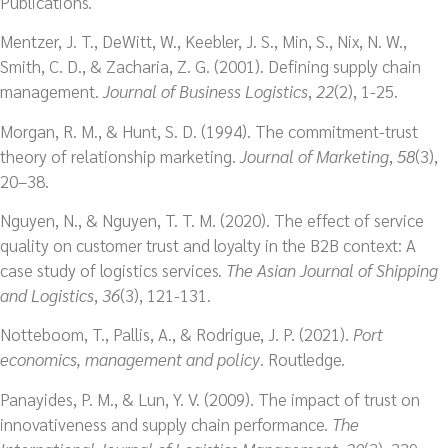
Publications.
Mentzer, J. T., DeWitt, W., Keebler, J. S., Min, S., Nix, N. W.,
Smith, C. D., & Zacharia, Z. G. (2001). Defining supply chain
management.
Journal of Business Logistics
,
22
(2), 1-25.
Morgan, R. M., & Hunt, S. D. (1994). The commitment-trust
theory of relationship marketing.
Journal of Marketing
,
58
(3),
20–38.
Nguyen, N., & Nguyen, T. T. M. (2020). The effect of service
quality on customer trust and loyalty in the B2B context: A
case study of logistics services.
The Asian Journal of Shipping
and Logistics
,
36
(3), 121-131.
Notteboom, T., Pallis, A., & Rodrigue, J. P. (2021).
Port
economics, management and policy
. Routledge.
Panayides, P. M., & Lun, Y. V. (2009). The impact of trust on
innovativeness and supply chain performance.
The