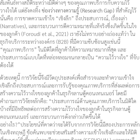
สัมพันธ์ทางสถิติระหว่างมิติต่างๆ ของคุณภาพบริการกับความไว้
วางใจได้ แต่ยังคงทิ้ง
ช่องว่างทางความรู้ (
Research Gap)
ที่สำคัญไว้
นั่นคือ การขาดความเข้าใจ “เชิงลึก” ถึงประสบการณ์, เรื่องเล่า
(Narratives), และกระบวนการตีความหมายที่แท้จริงซึ่งเกิดขึ้นในใจ
ของลูกค้า (Foroudi et al., 2021) เรายังไม่ทราบอย่างถ่องแท้ว่า ใน
ธุรกิจบริการระหว่างองค์กร (B2B) ที่มีความซับซ้อนสูงเช่นนี้
“คุณภาพบริการ” ในมิติใดที่ลูกค้าให้ความหมายมากที่สุด และ
ประสบการณ์แบบใดที่หล่อหลอมจนกลายเป็น “ความไว้วางใจ” ที่จับ
ต้องได้
ด้วยเหตุนี้ การวิจัยนี้จึงมีวัตถุประสงค์เพื่อสำรวจและทำความเข้าใจ
เชิงลึกถึงประสบการณ์และการรับรู้ของคุณภาพบริการที่ส่งผลต่อการ
สร้างความไว้วางใจของลูกค้าในธุรกิจลานตู้คอนเทนเนอร์ โดยมี
คำถามการวิจัยหลักคือ: “ประสบการณ์ด้านคุณภาพบริการในมิติใด
บ้างที่มีอิทธิพลต่อการสร้างความไว้วางใจของลูกค้าในธุรกิจลานตู้
คอนเทนเนอร์ และกระบวนการดังกล่าวเกิดขึ้นได้
อย่างไร?”ประโยชน์ที่คาดว่าจะได้รับจากการวิจัยนี้มีสองประการหลัก
ในเชิงทฤษฎี ข้อค้นพบจะช่วยเสริมสร้างความเข้าใจเชิงลึกและให้มิติ
ที่สมบูรณ์ยิ่งขึ้นแก่ทฤษฎีคุณภาพบริการ (SERVQUAL) และทฤษฎี