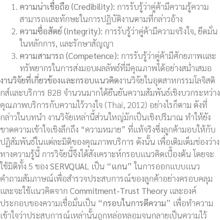
ความน่าเชื่อถือ (
Credibility):
การรับรู้ว่าคู่ค้ามีความรู้ความ
สามารถและทักษะในการปฏิบัติงานตามที่กล่าวอ้าง
ความซื่อสัตย์ (
Integrity):
การรับรู้ว่าคู่ค้ามีความจริงใจ, ยึดมั่น
ในหลักการ, และรักษาสัญญา
ความสามารถ (
Competence):
การรับรู้ว่าคู่ค้ามีศักยภาพและ
ทรัพยากรในการส่งมอบผลลัพธ์ที่มีคุณภาพได้อย่างสม่ำเสมอ
งานวิจัยที่เกี่ยวข้องและกรอบแนวคิด
งานวิจัยในอุตสาหกรรมโลจิสติ
กส์และบริการ B2B จำนวนมากได้ยืนยันความสัมพันธ์เชิงบวกระหว่าง
คุณภาพบริการกับความไว้วางใจ (Thai, 2012) อย่างไรก็ตาม ดังที่
กล่าวในบทนำ งานวิจัยเหล่านี้ส่วนใหญ่มักเป็นเชิงปริมาณ ทำให้ยัง
ขาดความเข้าใจเชิงลึกถึง “ความหมาย” ที่แท้จริงซึ่งลูกค้ามอบให้กับ
ปฏิสัมพันธ์ในแต่ละมิติของคุณภาพบริการ ดังนั้น เพื่อเติมเต็มช่องว่าง
ทางความรู้นี้ การวิจัยนี้จึงได้สังเคราะห์กรอบแนวคิดเบื้องต้น โดยจะ
ใช้มิติทั้ง 5 ของ
SERVQUAL
เป็น
“แกน”
ในการออกแบบแนว
คำถามสัมภาษณ์เพื่อสำรวจประสบการณ์ของลูกค้าอย่างครอบคลุม
และจะใช้แนวคิดจาก
Commitment-Trust Theory
และองค์
ประกอบของความเชื่อมั่นเป็น
“กรอบในการตีความ”
เพื่อทำความ
เข้าใจว่าประสบการณ์เหล่านั้นถูกหล่อหลอมจนกลายเป็นความไว้