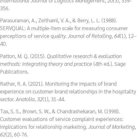
International Journal of Logistics Management
,
20
(3), 339-
356.
Parasuraman, A., Zeithaml, V. A., & Berry, L. L. (1988).
SERVQUAL: A multiple-item scale for measuring consumer
perceptions of service quality.
Journal of Retailing
,
64
(1), 12–
40.
Patton, M. Q. (2015).
Qualitative research & evaluation
methods: Integrating theory and practice
(4th ed.). Sage
Publications.
Rather, R. A. (2021). Monitoring the impacts of brand
experience on customer-brand relationships in the hospitality
sector.
Anatolia
,
32
(1), 31-44.
Tax, S. S., Brown, S. W., & Chandrashekaran, M. (1998).
Customer evaluations of service complaint experiences:
Implications for relationship marketing.
Journal of Marketing
,
62
(2), 60-76.