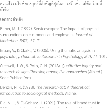
ความไว้วางใจ คือกลยุทธ์ที่สำคัญที่สุดในการสร้างความได้เปรียบที่
ยั่งยืน
เอกสารอ้างอิง
Bitner, M. J. (1992). Servicescapes: The impact of physical
surroundings on customers and employees.
Journal of
Marketing
,
56
(2), 57–71.
Braun, V., & Clarke, V. (2006). Using thematic analysis in
psychology.
Qualitative Research in Psychology
,
3
(2), 77–101.
Creswell, J. W., & Poth, C. N. (2018).
Qualitative inquiry and
research design: Choosing among five approaches
(4th ed.).
Sage Publications.
Denzin, N. K. (1978).
The research act: A theoretical
introduction to sociological methods
. Aldine.
Eid, M. I., & El-Gohary, H. (2021). The role of brand trust in