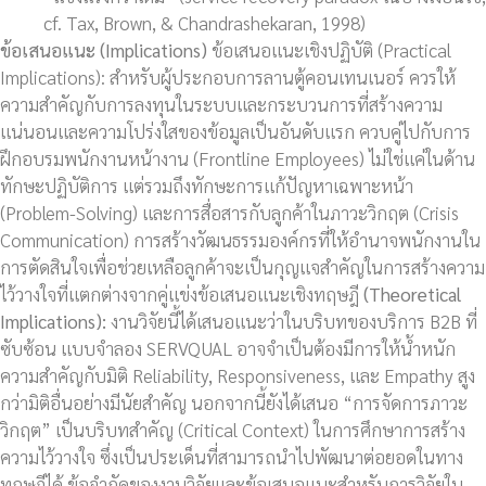
cf. Tax, Brown, & Chandrashekaran, 1998)
ข้อเสนอแนะ (
Implications)
ข้อเสนอแนะเชิงปฏิบัติ (Practical
Implications): สำหรับผู้ประกอบการลานตู้คอนเทนเนอร์ ควรให้
ความสำคัญกับการลงทุนในระบบและกระบวนการที่สร้างความ
แน่นอนและความโปร่งใสของข้อมูลเป็นอันดับแรก ควบคู่ไปกับการ
ฝึกอบรมพนักงานหน้างาน (Frontline Employees) ไม่ใช่แค่ในด้าน
ทักษะปฏิบัติการ แต่รวมถึงทักษะการแก้ปัญหาเฉพาะหน้า
(Problem-Solving) และการสื่อสารกับลูกค้าในภาวะวิกฤต (Crisis
Communication) การสร้างวัฒนธรรมองค์กรที่ให้อำนาจพนักงานใน
การตัดสินใจเพื่อช่วยเหลือลูกค้าจะเป็นกุญแจสำคัญในการสร้างความ
ไว้วางใจที่แตกต่างจากคู่แข่งข้อเสนอแนะเชิงทฤษฎี
(
Theoretical
Implications):
งานวิจัยนี้ได้เสนอแนะว่าในบริบทของบริการ B2B ที่
ซับซ้อน แบบจำลอง SERVQUAL อาจจำเป็นต้องมีการให้น้ำหนัก
ความสำคัญกับมิติ Reliability, Responsiveness, และ Empathy สูง
กว่ามิติอื่นอย่างมีนัยสำคัญ นอกจากนี้ยังได้เสนอ “การจัดการภาวะ
วิกฤต” เป็นบริบทสำคัญ (Critical Context) ในการศึกษาการสร้าง
ความไว้วางใจ ซึ่งเป็นประเด็นที่สามารถนำไปพัฒนาต่อยอดในทาง
ทฤษฎีได้ ข้อจำกัดของงานวิจัยและข้อเสนอแนะสำหรับการวิจัยใน