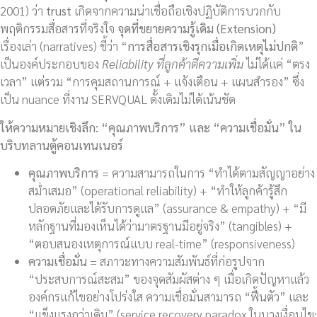
2001) ว่า
trust
เกิดจากความน่าเชื่อถือเชิงปฏิบัติการบวกกับ
พฤติกรรมสื่อสารที่จริงใจ
จุดที่ขยายความรู้เดิม (
Extension)
เรื่องเล่า (narratives) ชี้ว่า “
การสื่อสารเชิงรุกเมื่อเกิดเหตุไม่ปกติ
”
เป็นองค์ประกอบของ
Reliability ที่ลูกค้าตีความเพิ่ม
ไม่ได้แค่ “ตรง
เวลา” แต่รวม “การคุมสถานการณ์ + แจ้งเตือน + แผนสำรอง” ซึ่ง
เป็น nuance ที่งาน SERVQUAL ดั้งเดิมไม่ได้เน้นชัด
ให้ความหมายเชิงลึก: “คุณภาพบริการ” และ “ความเชื่อมั่น” ใน
บริบทลานตู้คอนเทนเนอร์
คุณภาพบริการ
= ความสามารถในการ “ทำได้ตามสัญญาอย่าง
สม่ำเสมอ” (operational reliability) + “ทำให้ลูกค้ารู้สึก
ปลอดภัยและได้รับการดูแล” (assurance & empathy) + “มี
หลักฐานที่มองเห็นได้ว่ามาตรฐานมีอยู่จริง” (tangibles) +
“ตอบสนองเหตุการณ์แบบ real-time” (responsiveness)
ความเชื่อมั่น
= สภาวะทางความสัมพันธ์ที่ก่อรูปจาก
“ประสบการณ์สะสม” ของจุดสัมผัสต่าง ๆ เมื่อเกิดปัญหาแล้ว
องค์กรแก้ไขอย่างโปร่งใส ความเชื่อมั่นสามารถ “ฟื้นตัว” และ
“แข็งแรงกว่าเดิม” (service recovery paradox ในบางเงื่อนไข;