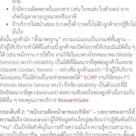
หาย
ถ้ามีความผิดพลาดในเอกสาร (เช่น ใบขนส่ง ใบสำแดง) อาจ
เกิดปัญหาทางกฎหมายหรือภาษี
ถ้าบริการไม่สม่ำเสมอ (บางครั้งดี บางครั้งไม่ดี) ลูกค้าอาจรู้สึกไม่
มั่นใจ
ดังนั้น ลูกค้ามัก “ตั้งมาตรฐาน” ความแน่นอนเป็นเกณฑ์พื้นฐาน —
ถ้าผู้ให้บริการทำได้ดีในส่วนนี้ ลูกค้าจะเปิดโอกาสให้ประเมินมิติอื่น ๆ
ได้ (เช่น พนักงาน การใส่ใจ) งานวิจัยในแวดวงโทรคมนาคม (Mobile
Services) พบว่า reliability เป็นมิติที่มีผลมากที่สุดต่อลูกค้าในหลาย
ประเทศ (Jordan, Yemen) — กล่าวคือ ลูกค้ามองว่า “ถ้าผู้ให้บริการ
ไม่แน่นอน ก็ไม่มีส่วนอื่นจะช่วยชดเชยได้”
SCIRP
งานวิจัยของ PT.
Pelindo Marine Service พบว่า ปัจจัย reliability เป็นตัวแปรที่มี
อิทธิพลมากที่สุด (dominant) ต่อความพึงพอใจของลูกค้าเมื่อรวมกับ
มิติอื่น ๆ ของคุณภาพบริการ
ResearchGate
ประเด็นที่
2: “พนักงานคือหน้าตาของบริษัท” – บทบาทของการให้
ความมั่นใจ (Assurance)
ผู้ให้ข้อมูลส่วนใหญ่สะท้อนว่าปฏิสัมพันธ์กับ
“คน” เป็นปัจจัยสำคัญในการสร้างความมั่นใจ ความรู้ความสามารถ,
ความเป็นมืออาชีพ, และทัศนคติในการให้บริการของพนักงาน ตั้งแต่