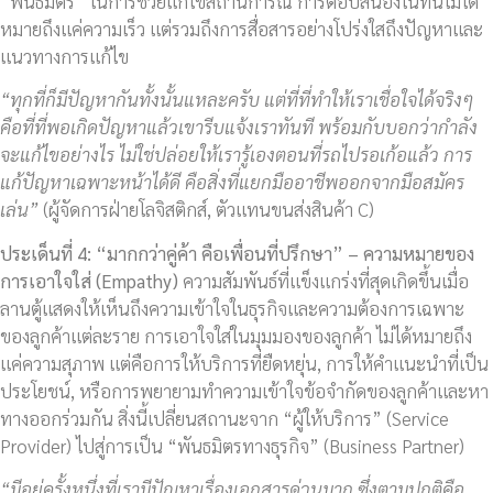
“พันธมิตร” ในการช่วยแก้ไขสถานการณ์ การตอบสนองในที่นี้ไม่ได้
หมายถึงแค่ความเร็ว แต่รวมถึงการสื่อสารอย่างโปร่งใสถึงปัญหาและ
แนวทางการแก้ไข
“ทุกที่ก็มีปัญหากันทั้งนั้นแหละครับ แต่ที่ที่ทำให้เราเชื่อใจได้จริงๆ
คือที่ที่พอเกิดปัญหาแล้วเขารีบแจ้งเราทันที พร้อมกับบอกว่ากำลัง
จะแก้ไขอย่างไร ไม่ใช่ปล่อยให้เรารู้เองตอนที่รถไปรอเก้อแล้ว การ
แก้ปัญหาเฉพาะหน้าได้ดี คือสิ่งที่แยกมืออาชีพออกจากมือสมัคร
เล่น”
(ผู้จัดการฝ่ายโลจิสติกส์, ตัวแทนขนส่งสินค้า C)
ประเด็นที่
4: “มากกว่าคู่ค้า คือเพื่อนที่ปรึกษา” – ความหมายของ
การเอาใจใส่ (Empathy)
ความสัมพันธ์ที่แข็งแกร่งที่สุดเกิดขึ้นเมื่อ
ลานตู้แสดงให้เห็นถึงความเข้าใจในธุรกิจและความต้องการเฉพาะ
ของลูกค้าแต่ละราย การเอาใจใส่ในมุมมองของลูกค้า ไม่ได้หมายถึง
แค่ความสุภาพ แต่คือการให้บริการที่ยืดหยุ่น, การให้คำแนะนำที่เป็น
ประโยชน์, หรือการพยายามทำความเข้าใจข้อจำกัดของลูกค้าและหา
ทางออกร่วมกัน สิ่งนี้เปลี่ยนสถานะจาก “ผู้ให้บริการ” (Service
Provider) ไปสู่การเป็น “พันธมิตรทางธุรกิจ” (Business Partner)
“มีอยู่ครั้งหนึ่งที่เรามีปัญหาเรื่องเอกสารด่วนมาก ซึ่งตามปกติคือ