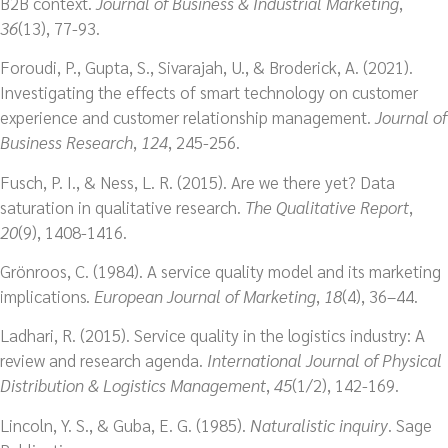
B2B context.
Journal of Business & Industrial Marketing
,
36
(13), 77-93.
Foroudi, P., Gupta, S., Sivarajah, U., & Broderick, A. (2021).
Investigating the effects of smart technology on customer
experience and customer relationship management.
Journal of
Business Research
,
124
, 245-256.
Fusch, P. I., & Ness, L. R. (2015). Are we there yet? Data
saturation in qualitative research.
The Qualitative Report
,
20
(9), 1408-1416.
Grönroos, C. (1984). A service quality model and its marketing
implications.
European Journal of Marketing
,
18
(4), 36–44.
Ladhari, R. (2015). Service quality in the logistics industry: A
review and research agenda.
International Journal of Physical
Distribution & Logistics Management
,
45
(1/2), 142-169.
Lincoln, Y. S., & Guba, E. G. (1985).
Naturalistic inquiry
. Sage