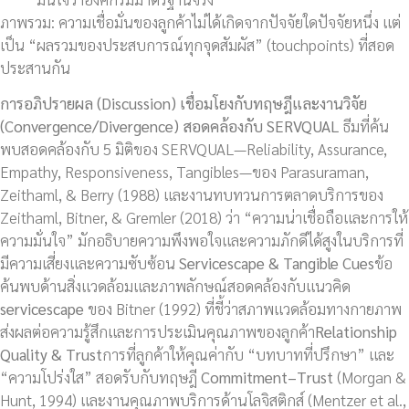
ภาพรวม: ความเชื่อมั่นของลูกค้าไม่ได้เกิดจากปัจจัยใดปัจจัยหนึ่ง แต่
เป็น “ผลรวมของประสบการณ์ทุกจุดสัมผัส” (touchpoints) ที่สอด
ประสานกัน
การอภิปรายผล (
Discussion)
เชื่อมโยงกับทฤษฎีและงานวิจัย
(
Convergence/Divergence) สอดคล้องกับ SERVQUAL
ธีมที่ค้น
พบสอดคล้องกับ 5 มิติของ SERVQUAL—Reliability, Assurance,
Empathy, Responsiveness, Tangibles—ของ Parasuraman,
Zeithaml, & Berry (1988) และงานทบทวนการตลาดบริการของ
Zeithaml, Bitner, & Gremler (2018) ว่า “ความน่าเชื่อถือและการให้
ความมั่นใจ” มักอธิบายความพึงพอใจและความภักดีได้สูงในบริการที่
มีความเสี่ยงและความซับซ้อน
Servicescape & Tangible Cues
ข้อ
ค้นพบด้านสิ่งแวดล้อมและภาพลักษณ์สอดคล้องกับแนวคิด
servicescape
ของ Bitner (1992) ที่ชี้ว่าสภาพแวดล้อมทางกายภาพ
ส่งผลต่อความรู้สึกและการประเมินคุณภาพของลูกค้า
Relationship
Quality & Trust
การที่ลูกค้าให้คุณค่ากับ “บทบาทที่ปรึกษา” และ
“ความโปร่งใส” สอดรับกับทฤษฎี
Commitment–Trust
(Morgan &
Hunt, 1994) และงานคุณภาพบริการด้านโลจิสติกส์ (Mentzer et al.,