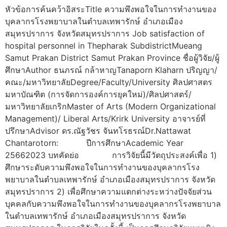
หัวข้อการค้นคว้าอิสระTitle ความพึงพอใจในการทำงานของ
บุคลากรโรงพยาบาลในตำบลเทพารักษ์ อำเภอเมือง
สมุทรปราการ จังหวัดสมุทรปราการ Job satisfaction of
hospital personnel in Thepharak SubdistrictMueang
Samut Prakan District Samut Prakan Province ชื่อผู้วิจัย/ผู้
ศึกษาAuthor ธนภรณ์ กล้าหาญTanaporn Klaharn ปริญญา/
คณะ/มหาวิทยาลัยDegree/Faculty/University ศิลปศาสตร
มหาบัณฑิต (การจัดการองค์การยุคใหม่)/ศิลปศาสตร์/
มหาวิทยาลัยเกริกMaster of Arts (Modern Organizational
Management)/ Liberal Arts/Krirk University อาจารย์ที่
ปรึกษาAdvisor ดร.ณัฐวัชร จันทโรธรณ์Dr.Nattawat
Chantarotorn: ปีการศึกษาAcademic Year
25662023 บทคัดย่อ การวิจัยนี้มีวัตถุประสงค์เพื่อ 1)
ศึกษาระดับความพึงพอใจในการทำงานของบุคลากรโรง
พยาบาลในตำบลเทพารักษ์ อำเภอเมืองสมุทรปราการ จังหวัด
สมุทรปราการ 2) เพื่อศึกษาความแตกต่างระหว่างปัจจัยส่วน
บุคคลกับความพึงพอใจในการทำงานของบุคลากรโรงพยาบาล
ในตำบลเทพารักษ์ อำเภอเมืองสมุทรปราการ จังหวัด