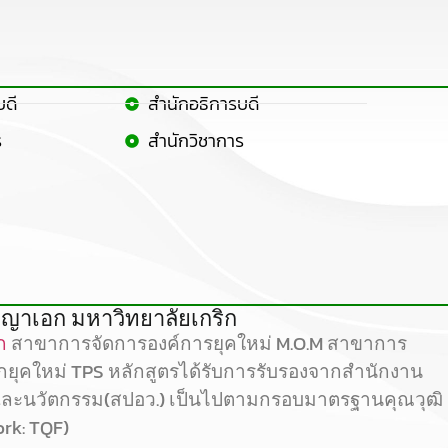
บดี
สำนักอธิการบดี
ร
สำนักวิชาการ
ญาเอก มหาวิทยาลัยเกริก
ก
สาขาการจัดการองค์การยุคใหม่ M.O.M สาขาการ
ลกยุคใหม่ TPS หลักสูตรได้รับการรับรองจากสำนักงาน
และนวัตกรรม(สปอว.) เป็นไปตามกรอบมาตรฐานคุณวุฒิ
ork: TQF)