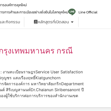
ารองค์การยุคใหม่
ารการค้าและการเมืองอย่างยั่งยืนในโลกยุคใหม่
Line Official
รและกิจกรรม
หลักสูตรที่เปิดสอน
 กรุงเทพมหานคร กรณี
 : งานทะเบียนราษฎรService User Satisfaction
รติกุญชร แสงเรืองฤทธิ์Kiatgunchorn
ารจัดการองค์การ มหาวิทยาลัยเกริกDepartment
ันต์ สิริเบญสานนท์Dr.Chaianun Siribensanont ปี
องผู้ใช้บริการต่อการบริการของสำนักงานเขต