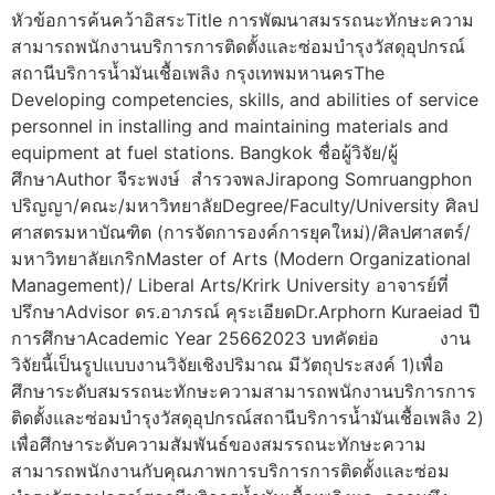
หัวข้อการค้นคว้าอิสระTitle การพัฒนาสมรรถนะทักษะความ
สามารถพนักงานบริการการติดตั้งและซ่อมบำรุงวัสดุอุปกรณ์
สถานีบริการน้ำมันเชื้อเพลิง กรุงเทพมหานครThe
Developing competencies, skills, and abilities of service
personnel in installing and maintaining materials and
equipment at fuel stations. Bangkok ชื่อผู้วิจัย/ผู้
ศึกษาAuthor จีระพงษ์ สำรวจพลJirapong Somruangphon
ปริญญา/คณะ/มหาวิทยาลัยDegree/Faculty/University ศิลป
ศาสตรมหาบัณฑิต (การจัดการองค์การยุคใหม่)/ศิลปศาสตร์/
มหาวิทยาลัยเกริกMaster of Arts (Modern Organizational
Management)/ Liberal Arts/Krirk University อาจารย์ที่
ปรึกษาAdvisor ดร.อาภรณ์ คุระเอียดDr.Arphorn Kuraeiad ปี
การศึกษาAcademic Year 25662023 บทคัดย่อ งาน
วิจัยนี้เป็นรูปแบบงานวิจัยเชิงปริมาณ มีวัตถุประสงค์ 1)เพื่อ
ศึกษาระดับสมรรถนะทักษะความสามารถพนักงานบริการการ
ติดตั้งและซ่อมบำรุงวัสดุอุปกรณ์สถานีบริการน้ำมันเชื้อเพลิง 2)
เพื่อศึกษาระดับความสัมพันธ์ของสมรรถนะทักษะความ
สามารถพนักงานกับคุณภาพการบริการการติดตั้งและซ่อม