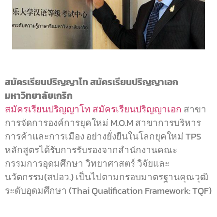
ท
สมัครเรียนปริญญาโท สมัครเรียนปริญญาเอก
มหาวิทยาลัยเกริก
สมัครเรียนปริญญาโท
สมัครเรียนปริญญาเอก
สาขา
การจัดการองค์การยุคใหม่ M.O.M สาขาการบริหาร
การค้าและการเมือง อย่างยั่งยืนในโลกยุคใหม่ TPS
หลักสูตรได้รับการรับรองจากสำนักงานคณะ
กรรมการอุดมศึกษา วิทยาศาสตร์ วิจัยและ
นวัตกรรม(สปอว.) เป็นไปตามกรอบมาตรฐานคุณวุฒิ
ระดับอุดมศึกษา (Thai Qualification Framework: TQF)