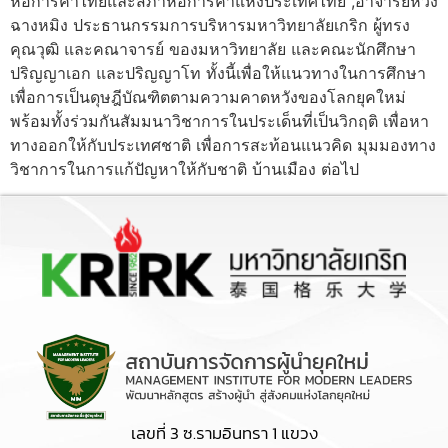
หอการค้าไทยและสภาหอการค้าแห่งประเทศไทย​ ,อาจารย์หวัง
ฉางหมิง ประธานกรรมการบริหารมหาวิทยาลัยเกริก ผู้ทรง
คุณวุฒิ​ และคณาจารย์ ของมหาวิทยาลัย​ และคณะนักศึกษา​
ปริญญาเอก และปริญญาโท ทั้งนี้เพื่อให้แนวทางในการ​ศึกษา​
เพื่อการเป็นดุษฎี​บัณฑิต​ตามความคาดหวัง​ของโลก​ยุคใหม่​
พร้อมทั้งร่วมกันสัมมนา​วิชาการ​ในประเด็น​ที่เป็นวิกฤติ​ เพื่อหา
ทางออก​ให้กับประเทศ​ชาติ​ เพื่อการสะท้อนแนวคิด​ มุมมองทาง
วิชาการ​ในการแก้ปัญหา​ให้กับชาติ​ บ้านเมือง​ ต่อไป
เลขที่ 3 ซ.รามอินทรา 1 แขวง