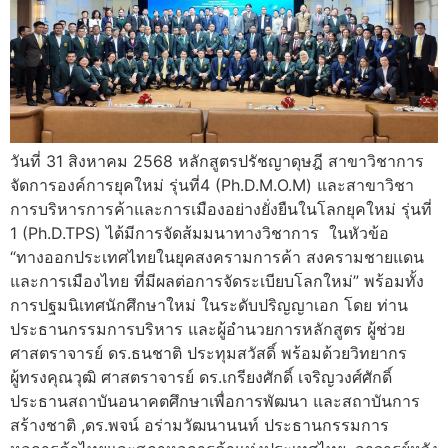
วันที่​ 31 สิงหาคม​ 2568 หลักสูตร​ปรัชญา​ดุษฎี​ สาขาวิชา​การ​
จัดการ​องค์การ​ยุคใหม่​ รุ่นที่​4 (Ph.D.M.O.M)​ และสาขาวิชา​
การบริหาร​การค้า​และ​การเมือง​อย่าง​ยั่งยืน​ใน​โลก​ยุคใหม่​ รุ่น​ที่​
1 (Ph.D.TPS)​ ได้มีการจัดส้มมนาทางวิชาการ ​ ในหัวข้อ​
“ทางออกประเทศไทย​ในยุคสงคราม​การค้า​ สงครามชายแดน​
และการเมืองไทย​ ที่มีผลต่อการจัดระเบียบโลกใหม่” พร้อมทั้ง
การปฐมนิเทศ​นักศึกษา​ใหม่​ ในระดับปริญญาเอก​ โดย​ ท่าน
ประธานกรรมการ​บริหาร​ และผู้​อำนวยการ​หลักสูตร​ ผู้ช่วย
ศาสตราจารย์​ ดร.​ธนชาติ​ ประทุม​สวัสดิ์​ พร้อมด้วยวิทยากร​
ผู้ทรงคุณวุฒิ​ ศาสตราจารย์​ ดร.เกรียงศักดิ์​ เจริญ​วงศ์ศักดิ์​
ประธาน​สถาบัน​อนาคต​ศึกษา​เพื่อการพัฒนา และสถาบันการ
สร้างชาติ​ ,ดร.พจน์​ อร่ามวัฒนานนท์​ ประธาน​กรรมการ