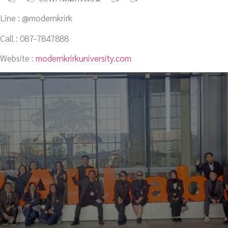
Line : @modernkrirk
Call : 087-7847888
Website :
modernkrirkuniversity.com