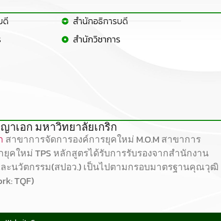
บดี
สำนักอธิการบดี
ร
สำนักวิชาการ
ญาเอก มหาวิทยาลัยเกริก
ก
สาขาการจัดการองค์การยุคใหม่ M.O.M สาขาการ
ลกยุคใหม่ TPS หลักสูตรได้รับการรับรองจากสำนักงาน
และนวัตกรรม(สปอว.) เป็นไปตามกรอบมาตรฐานคุณวุฒิ
ork: TQF)