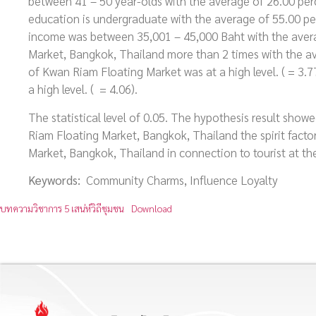
between 41 – 50 year-olds with the average of 26.00 perc
education is undergraduate with the average of 55.00 pe
income was between 35,001 – 45,000 Baht with the avera
Market, Bangkok, Thailand more than 2 times with the a
of Kwan Riam Floating Market was at a high level. ( = 3.7
a high level. ( = 4.06).
The statistical level of 0.05. The hypothesis result sh
Riam Floating Market, Bangkok, Thailand the spirit factor
Market, Bangkok, Thailand in connection to tourist at the 
Keywords:
Community Charms, Influence Loyalty
บทความวิชาการ 5 เสน่ห์วิถีชุมชน
Download