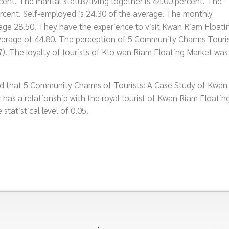
ent. The marital status/living together is 44.00 percent. The
rcent. Self-employed is 24.30 of the average. The monthly
ge 28.50. They have the experience to visit Kwan Riam Floati
verage of 44.80. The perception of 5 Community Charms Touri
7). The loyalty of tourists of Kto wan Riam Floating Market was
owed that 5 Community Charms of Tourists: A Case Study of Kwan
 has a relationship with the royal tourist of Kwan Riam Floatin
statistical level of 0.05.