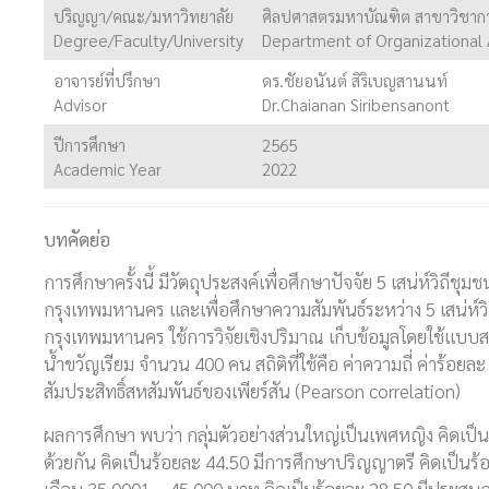
ปริญญา/คณะ/มหาวิทยาลัย
ศิลปศาสตรมหาบัณฑิต สาขาวิชาการ
Degree/Faculty/University
Department of Organizational Ad
อาจารย์ที่ปรึกษา
ดร.ชัยอนันต์ สิริเบญสานนท์
Advisor
Dr.Chaianan Siribensanont
ปีการศึกษา
2565
Academic Year
2022
บทคัดย่อ
การศึกษาครั้งนี้ มีวัตถุประสงค์เพื่อศึกษาปัจจัย 5 เสน่ห์วิถีช
กรุงเทพมหานคร
และเพื่อศึกษาความสัมพันธ์ระหว่าง
5 เสน่ห์
กรุงเทพมหานคร ใช้การวิจัยเชิงปริมาณ เก็บข้อมูลโดยใช้แบบสอ
น้ำขวัญเรียม จำนวน 400 คน สถิติที่ใช้คือ ค่าความถี่ ค่าร้อยล
สัมประสิทธิ์สหสัมพันธ์ของเพียร์สัน (Pearson correlation)
ผลการศึกษา พบว่า กลุ่มตัวอย่างส่วนใหญ่เป็นเพศหญิง คิดเป็นร
ด้วยกัน คิดเป็นร้อยละ 44.50
มีการศึกษาปริญญาตรี คิดเป็นร้
เดือน 35,0001 – 45,000 บาท คิดเป็นร้อยละ 28.50 มีประสบก