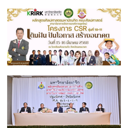
เ
8
พ